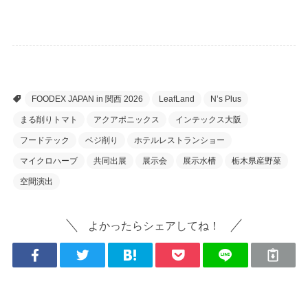
ニュース
FOODEX JAPAN in 関西 2026
LeafLand
N’s Plus
まる削りトマト
アクアポニックス
インテックス大阪
フードテック
ベジ削り
ホテルレストランショー
マイクロハーブ
共同出展
展示会
展示水槽
栃木県産野菜
空間演出
よかったらシェアしてね！